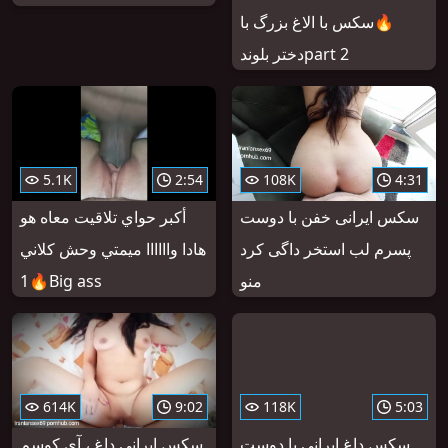
🔥سکس با الاغ بزرگ با
دختر بلوندpart 2
5.1K
2:54
108K
4:31
سکس ایرانی خفن با دوست
أكبر حواي تلاقيت معاه هو
پسرم لب استخر داگی کرد
هادا واااااا ميمتي وحش كلاني
منو
1🔥Big ass
614K
9:02
118K
5:03
سکس داغ ایرانی با دوست
سکس ایرانی داغ ، آی کوسم