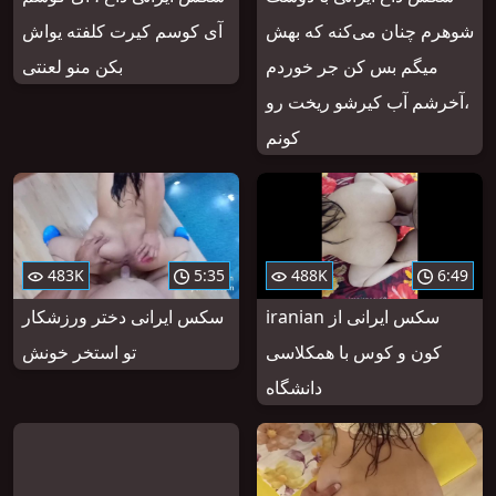
شوهرم چنان می‌کنه که بهش
آی کوسم کیرت کلفته یواش
میگم بس کن جر خوردم
بکن منو لعنتی
،آخرشم آب کیرشو ریخت رو
کونم
483K
5:35
488K
6:49
iranian سکس ایرانی از
سکس ایرانی دختر ورزشکار
کون و کوس با همکلاسی
تو استخر خونش
دانشگاه