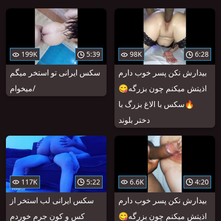
199K
5:39
98K
6:28
بیدارش نکن پسر خوب دارم
سکس ایرانی تو استخر میگم
اذیتش میکنم چون بزرگه😋
میخوام/
🔥سکس با الاغ بزرگ با
دختر بلوند
117K
5:22
6.6K
4:20
بیدارش نکن پسر خوب دارم
سکس ایرانی لب استخر از
اذیتش میکنم چون بزرگه😋
کس و کون جرم خوردم